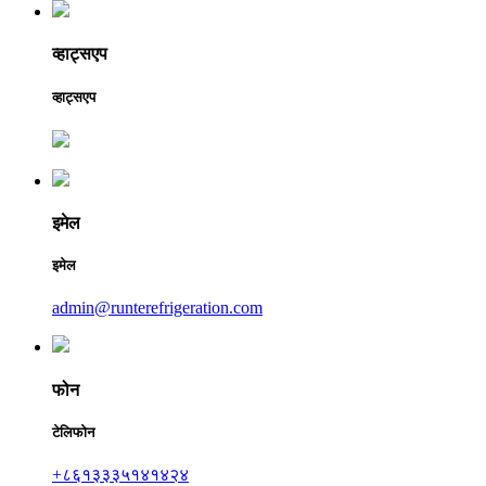
व्हाट्सएप
व्हाट्सएप
इमेल
इमेल
admin@runterefrigeration.com
फोन
टेलिफोन
+८६१३३३५१४१४२४