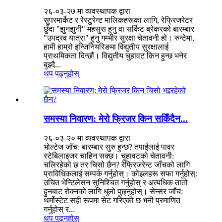
२६-०३-२७ मा व्यवस्थापक द्वारा
सुपरमार्केट र रेस्टुरेन्ट मालिकहरूका लागि, रेफ्रिजरेटर
छुँदा "झुनझुनी" महसुस हुनु वा सर्किट ब्रेकरको बारम्बार
"उपद्रव यात्रा" हुनु गम्भीर सुरक्षा चेतावनी हो। रुन्टेमा,
हामी हाम्रो इन्जिनियरिङमा विद्युतीय सुरक्षालाई
प्राथमिकता दिन्छौं। विद्युतीय चुहावट किन हुन्छ भनेर
बुझ्दै...
थप पढ्नुहोस्
समस्या निवारण: मेरो फ्रिजर किन सकिँदैन...
२६-०३-२० मा व्यवस्थापक द्वारा
भोल्टेज जाँच: बारम्बार सुरु हुन्छ? तपाईंलाई पावर
स्टेबिलाइजर चाहिन सक्छ। चुहावटको चेतावनी:
चलिरहेको छ तर चिसो छैन? रेफ्रिजरेन्ट जाँचको लागि
प्राविधिकलाई सम्पर्क गर्नुहोस्। कोइलहरू सफा गर्नुहोस्:
उचित भेन्टिलेसन सुनिश्चित गर्नुहोस् र अत्यधिक तातो
हुनबाट रोक्नको लागि धुलो पुछ्नुहोस्। सेन्सर जाँच:
थर्मोस्टेट सही रूपमा सेट गरिएको छ भनी प्रमाणित
गर्नुहोस् र...
थप पढ्नुहोस्