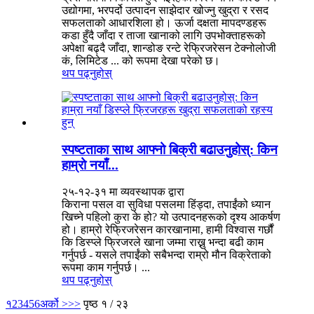
उद्योगमा, भरपर्दो उत्पादन साझेदार खोज्नु खुद्रा र रसद
सफलताको आधारशिला हो। ऊर्जा दक्षता मापदण्डहरू
कडा हुँदै जाँदा र ताजा खानाको लागि उपभोक्ताहरूको
अपेक्षा बढ्दै जाँदा, शान्डोङ रन्टे रेफ्रिजरेसन टेक्नोलोजी
कं, लिमिटेड ... को रूपमा देखा परेको छ।
थप पढ्नुहोस्
स्पष्टताका साथ आफ्नो बिक्री बढाउनुहोस्: किन
हाम्रो नयाँ...
२५-१२-३१ मा व्यवस्थापक द्वारा
किराना पसल वा सुविधा पसलमा हिंड्दा, तपाईंको ध्यान
खिच्ने पहिलो कुरा के हो? यो उत्पादनहरूको दृश्य आकर्षण
हो। हाम्रो रेफ्रिजरेसन कारखानामा, हामी विश्वास गर्छौं
कि डिस्प्ले फ्रिजरले खाना जम्मा राख्नु भन्दा बढी काम
गर्नुपर्छ - यसले तपाईंको सबैभन्दा राम्रो मौन विक्रेताको
रूपमा काम गर्नुपर्छ। ...
थप पढ्नुहोस्
१
2
3
4
5
6
अर्को >
>>
पृष्ठ १ / २३