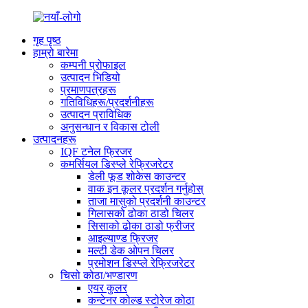
गृह पृष्ठ
हाम्रो बारेमा
कम्पनी प्रोफाइल
उत्पादन भिडियो
प्रमाणपत्रहरू
गतिविधिहरू/प्रदर्शनीहरू
उत्पादन प्राविधिक
अनुसन्धान र विकास टोली
उत्पादनहरू
IQF टनेल फ्रिजर
कमर्सियल डिस्प्ले रेफ्रिजरेटर
डेली फूड शोकेस काउन्टर
वाक इन कूलर प्रदर्शन गर्नुहोस्
ताजा मासुको प्रदर्शनी काउन्टर
गिलासको ढोका ठाडो चिलर
सिसाको ढोका ठाडो फ्रीजर
आइल्याण्ड फ्रिजर
मल्टी डेक ओपन चिलर
प्रमोशन डिस्प्ले रेफ्रिजरेटर
चिसो कोठा/भण्डारण
एयर कुलर
कन्टेनर कोल्ड स्टोरेज कोठा