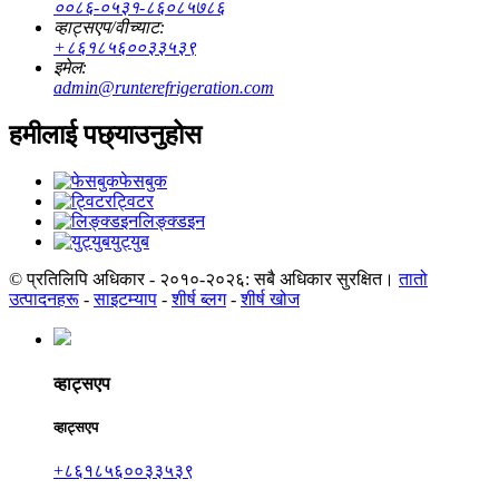
००८६-०५३१-८६०८५७८६
व्हाट्सएप/वीच्याट:
+८६१८५६००३३५३९
इमेल:
admin@runterefrigeration.com
हमीलाई पछ्याउनुहोस
फेसबुक
ट्विटर
लिङ्क्डइन
युट्युब
© प्रतिलिपि अधिकार - २०१०-२०२६: सबै अधिकार सुरक्षित।
तातो
उत्पादनहरू
-
साइटम्याप
-
शीर्ष ब्लग
-
शीर्ष खोज
व्हाट्सएप
व्हाट्सएप
+८६१८५६००३३५३९