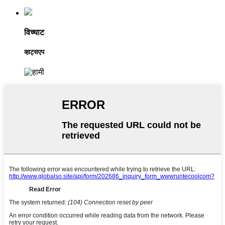
विच्याट
व्हाट्सएप