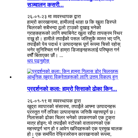
सञ्चालन कसरी...
२६-०१-२३ मा व्यवस्थापक द्वारा
हाम्रो कारखानामा, हामीलाई थाहा छ कि खुला डिस्प्ले
चिलरको सबैभन्दा ठूलो टाउको दुखाइ भनेको
ग्राहकहरूको लागि क्याबिनेट खुला रहँदा तापक्रम स्थिर
राख्नु हो। हामीले तपाईंको पसल जतिसुकै व्यस्त भए पनि,
तपाईंको पेय पदार्थ र उत्पादनहरू पूर्ण रूपमा चिसो रहोस्
भनेर सुनिश्चित गर्न हाम्रा डिजाइनहरूलाई परिष्कृत गर्न
वर्षौं बिताएका छौं। ...
थप पढ्नुहोस्
प्रदर्शनको कला: हाम्रो सिसाको ढोका किन...
२६-०१-१९ मा व्यवस्थापक द्वारा
खुद्रा व्यापारको संसारमा, तपाईंले आफ्ना उत्पादनहरू
प्रस्तुत गर्ने तरिका उत्पादनहरू जत्तिकै महत्त्वपूर्ण छ।
गिलासको ढोका चिलर भनेको उपकरणको एक टुक्रा
मात्र होइन; यो तपाईंको स्टोरको वातावरणको एक
महत्त्वपूर्ण भाग हो र आवेग खरिदहरूको एक प्रमुख चालक
हो। एक समर्पित रेफ्रिजरेसन कारखानाको रूपमा,