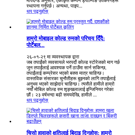
मापदण्ड अनुसार, एकीकृत कम्पन ड्याम्पिङ उपकरणहरू
स्थापना गर्नुपर्छ। अन्यथा, पाइप...
थप पढ्नुहोस्
हाम्रो मोबाइल कोल्ड रुमको परिचय दिँदै:
पोर्टेबल...
२६-०१-२९ मा व्यवस्थापक द्वारा
जब तपाईंको व्यवसायले भरपर्दो कोल्ड स्टोरेजको माग गर्छ
जुन तपाईंलाई आवश्यक पर्ने ठाउँमा सार्न सकिन्छ,
तपाईंलाई कम्प्रेसर भएको बक्स मात्र चाहिन्छ।
वास्तविक संसारका चुनौतीहरू बुझ्नको लागि तपाईंलाई
अनुभव भएको साझेदार चाहिन्छ। त्यसैले हामीले हाम्रो
नयाँ मोबिल कोल्ड रुम शृङ्खलालाई इन्जिनियर गरेका
छौं। २३ वर्षभन्दा बढी समयदेखि, हामीले ...
थप पढ्नुहोस्
चिसो हावाको क्षतिलाई बिदाइ दिनुहोस्: हाम्रो