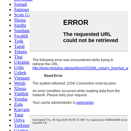
Somali
Samoan
Scots Gaelic
Shona
Sindhi
Sundanese
Swahili
Tajik
Tamil
Telugu
Thai
Ukrainian
Urdu
Uzbek
Vietnamese
Welsh
Xhosa
Yiddish
Yoruba
Zulu
Kinyarwanda
Tatar
Oriya
Turkmen
Uyghur