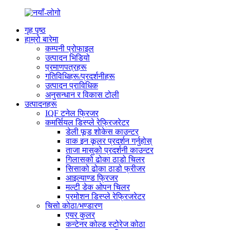
गृह पृष्ठ
हाम्रो बारेमा
कम्पनी प्रोफाइल
उत्पादन भिडियो
प्रमाणपत्रहरू
गतिविधिहरू/प्रदर्शनीहरू
उत्पादन प्राविधिक
अनुसन्धान र विकास टोली
उत्पादनहरू
IQF टनेल फ्रिजर
कमर्सियल डिस्प्ले रेफ्रिजरेटर
डेली फूड शोकेस काउन्टर
वाक इन कूलर प्रदर्शन गर्नुहोस्
ताजा मासुको प्रदर्शनी काउन्टर
गिलासको ढोका ठाडो चिलर
सिसाको ढोका ठाडो फ्रीजर
आइल्याण्ड फ्रिजर
मल्टी डेक ओपन चिलर
प्रमोशन डिस्प्ले रेफ्रिजरेटर
चिसो कोठा/भण्डारण
एयर कुलर
कन्टेनर कोल्ड स्टोरेज कोठा