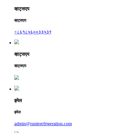
व्हाट्सएप
व्हाट्सएप
+८६१८५६००३३५३९
व्हाट्सएप
व्हाट्सएप
इमेल
इमेल
admin@runterefrigeration.com