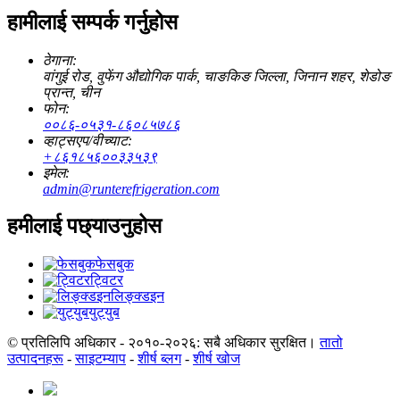
हामीलाई सम्पर्क गर्नुहोस
ठेगाना:
वांगुई रोड, वुफेंग औद्योगिक पार्क, चाङकिङ जिल्ला, जिनान शहर, शेडोङ
प्रान्त, चीन
फोन:
००८६-०५३१-८६०८५७८६
व्हाट्सएप/वीच्याट:
+८६१८५६००३३५३९
इमेल:
admin@runterefrigeration.com
हमीलाई पछ्याउनुहोस
फेसबुक
ट्विटर
लिङ्क्डइन
युट्युब
© प्रतिलिपि अधिकार - २०१०-२०२६: सबै अधिकार सुरक्षित।
तातो
उत्पादनहरू
-
साइटम्याप
-
शीर्ष ब्लग
-
शीर्ष खोज