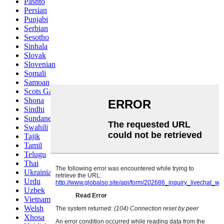
Pashto
Persian
Punjabi
Serbian
Sesotho
Sinhala
Slovak
Slovenian
Somali
Samoan
Scots Gaelic
Shona
Sindhi
Sundanese
Swahili
Tajik
Tamil
Telugu
Thai
Ukrainian
Urdu
Uzbek
Vietnamese
Welsh
Xhosa