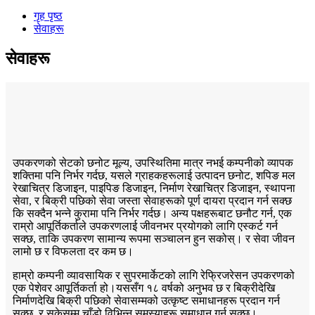
गृह पृष्ठ
सेवाहरू
सेवाहरू
प्राविधिक सहयोग
उपकरणको सेटको छनोट मूल्य, उपस्थितिमा मात्र नभई कम्पनीको व्यापक
शक्तिमा पनि निर्भर गर्दछ, यसले ग्राहकहरूलाई उत्पादन छनोट, शपिङ मल
रेखाचित्र डिजाइन, पाइपिङ डिजाइन, निर्माण रेखाचित्र डिजाइन, स्थापना
सेवा, र बिक्री पछिको सेवा जस्ता सेवाहरूको पूर्ण दायरा प्रदान गर्न सक्छ
कि सक्दैन भन्ने कुरामा पनि निर्भर गर्दछ। अन्य पक्षहरूबाट छनौट गर्न, एक
राम्रो आपूर्तिकर्ताले उपकरणलाई जीवनभर प्रयोगको लागि एस्कर्ट गर्न
सक्छ, ताकि उपकरण सामान्य रूपमा सञ्चालन हुन सकोस्। र सेवा जीवन
लामो छ र विफलता दर कम छ।
हाम्रो कम्पनी व्यावसायिक र सुपरमार्केटको लागि रेफ्रिजरेसन उपकरणको
एक पेशेवर आपूर्तिकर्ता हो।यससँग १८ वर्षको अनुभव छ र बिक्रीदेखि
निर्माणदेखि बिक्री पछिको सेवासम्मको उत्कृष्ट समाधानहरू प्रदान गर्न
सक्छ, र सकेसम्म चाँडो विभिन्न समस्याहरू समाधान गर्न सक्छ।