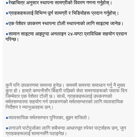
●
रेखाचित्र अनुसार स्थापना सामग्रीको विवरण गणना गर्नुहोस्।
●
ग्राहकहरूलाई विभिन्न पूर्ण सामग्री र भिडियोहरू प्रदान गर्नुहोस्।
●
एक पेशेवर उपकरण स्थापना टोली स्थापनाको लागि साइटमा जानेछ।
●
सामान साइटमा आइपुग्दा अनलाइन २४-घण्टा प्राविधिक सहयोग प्रदान
गरिन्छ।
सेवा पछि
कुनै पनि उपकरणमा समस्या हुनेछ। समयमै समस्या समाधान गर्नु नै मुख्य
कुरा हो। हाम्रो कम्पनीसँग बिक्री पछिको सेवा समस्याहरूको जवाफ दिन
जिम्मेवार एक पेशेवर टोली छ। साथै, ग्राहकहरूलाई उपकरणको
मर्मतसम्भारमा सहयोग गर्न उपकरणको मर्मतसम्भारको लागि व्यावसायिक
निर्देशन र म्यानुअलहरू छन्।
●
व्यावसायिक मर्मतसम्भार पुस्तिका, बुझ्न सजिलो।
●
लगाउने पार्टपुर्जाका लागि सबैभन्दा आधारभूत स्पेयर पार्ट्सहरू छन्, जुन
ग्राहकहरूलाई सामानसँगै पठाइनेछ।