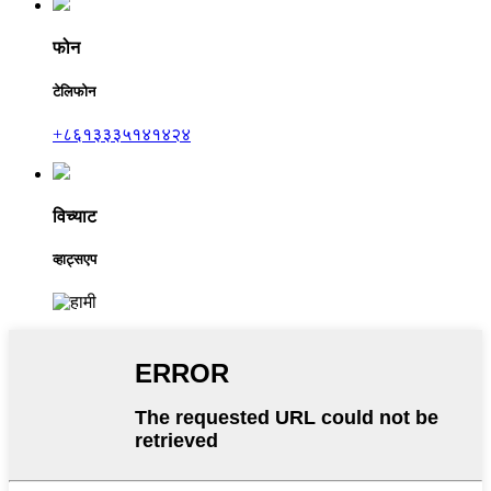
फोन
टेलिफोन
+८६१३३३५१४१४२४
विच्याट
व्हाट्सएप