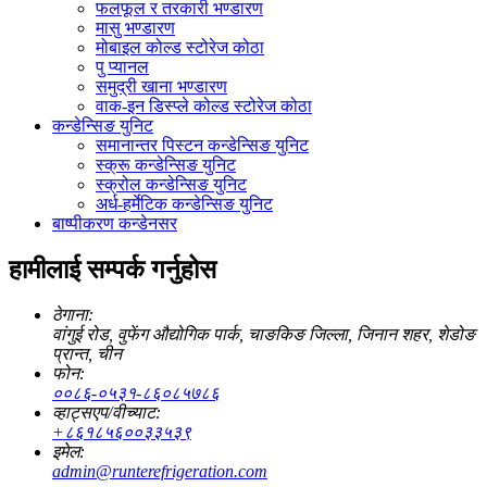
फलफूल र तरकारी भण्डारण
मासु भण्डारण
मोबाइल कोल्ड स्टोरेज कोठा
पु प्यानल
समुद्री खाना भण्डारण
वाक-इन डिस्प्ले कोल्ड स्टोरेज कोठा
कन्डेन्सिङ युनिट
समानान्तर पिस्टन कन्डेन्सिङ युनिट
स्क्रू कन्डेन्सिङ युनिट
स्क्रोल कन्डेन्सिङ युनिट
अर्ध-हर्मेटिक कन्डेन्सिङ युनिट
बाष्पीकरण कन्डेनसर
हामीलाई सम्पर्क गर्नुहोस
ठेगाना:
वांगुई रोड, वुफेंग औद्योगिक पार्क, चाङकिङ जिल्ला, जिनान शहर, शेडोङ
प्रान्त, चीन
फोन:
००८६-०५३१-८६०८५७८६
व्हाट्सएप/वीच्याट:
+८६१८५६००३३५३९
इमेल:
admin@runterefrigeration.com