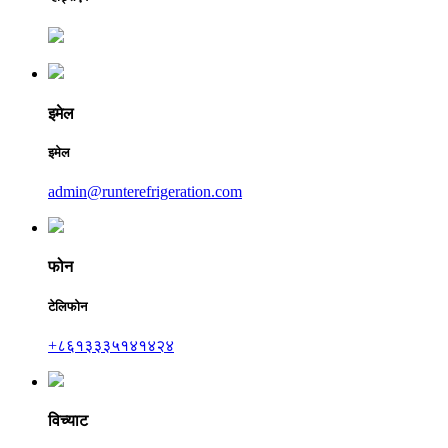
इमेल
इमेल
admin@runterefrigeration.com
फोन
टेलिफोन
+८६१३३३५१४१४२४
विच्याट