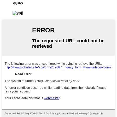
व्हाट्सएप