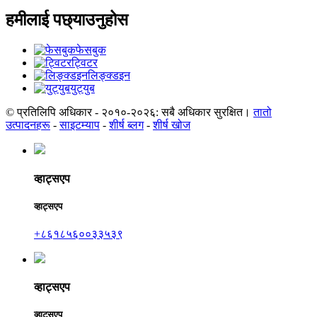
हमीलाई पछ्याउनुहोस
फेसबुक
ट्विटर
लिङ्क्डइन
युट्युब
© प्रतिलिपि अधिकार - २०१०-२०२६: सबै अधिकार सुरक्षित।
तातो
उत्पादनहरू
-
साइटम्याप
-
शीर्ष ब्लग
-
शीर्ष खोज
व्हाट्सएप
व्हाट्सएप
+८६१८५६००३३५३९
व्हाट्सएप
व्हाट्सएप