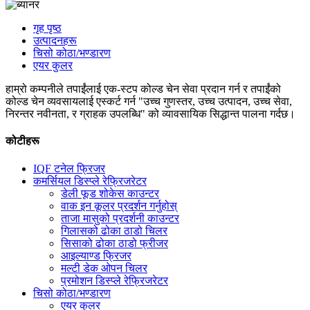
गृह पृष्ठ
उत्पादनहरू
चिसो कोठा/भण्डारण
एयर कुलर
हाम्रो कम्पनीले तपाईंलाई एक-स्टप कोल्ड चेन सेवा प्रदान गर्न र तपाईंको
कोल्ड चेन व्यवसायलाई एस्कर्ट गर्न "उच्च गुणस्तर, उच्च उत्पादन, उच्च सेवा,
निरन्तर नवीनता, र ग्राहक उपलब्धि" को व्यावसायिक सिद्धान्त पालना गर्दछ।
कोटीहरू
IQF टनेल फ्रिजर
कमर्सियल डिस्प्ले रेफ्रिजरेटर
डेली फूड शोकेस काउन्टर
वाक इन कूलर प्रदर्शन गर्नुहोस्
ताजा मासुको प्रदर्शनी काउन्टर
गिलासको ढोका ठाडो चिलर
सिसाको ढोका ठाडो फ्रीजर
आइल्याण्ड फ्रिजर
मल्टी डेक ओपन चिलर
प्रमोशन डिस्प्ले रेफ्रिजरेटर
चिसो कोठा/भण्डारण
एयर कुलर