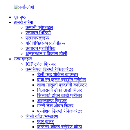
गृह पृष्ठ
हाम्रो बारेमा
कम्पनी प्रोफाइल
उत्पादन भिडियो
प्रमाणपत्रहरू
गतिविधिहरू/प्रदर्शनीहरू
उत्पादन प्राविधिक
अनुसन्धान र विकास टोली
उत्पादनहरू
IQF टनेल फ्रिजर
कमर्सियल डिस्प्ले रेफ्रिजरेटर
डेली फूड शोकेस काउन्टर
वाक इन कूलर प्रदर्शन गर्नुहोस्
ताजा मासुको प्रदर्शनी काउन्टर
गिलासको ढोका ठाडो चिलर
सिसाको ढोका ठाडो फ्रीजर
आइल्याण्ड फ्रिजर
मल्टी डेक ओपन चिलर
प्रमोशन डिस्प्ले रेफ्रिजरेटर
चिसो कोठा/भण्डारण
एयर कुलर
कन्टेनर कोल्ड स्टोरेज कोठा