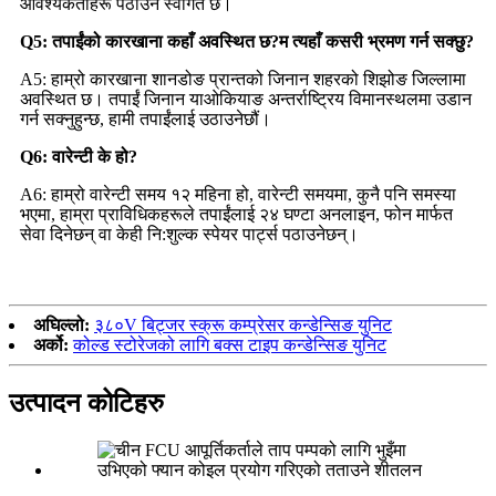
आवश्यकताहरू पठाउन स्वागत छ।
Q5: तपाईंको कारखाना कहाँ अवस्थित छ?म त्यहाँ कसरी भ्रमण गर्न सक्छु?
A5: हाम्रो कारखाना शानडोङ प्रान्तको जिनान शहरको शिझोङ जिल्लामा
अवस्थित छ। तपाईं जिनान याओकियाङ अन्तर्राष्ट्रिय विमानस्थलमा उडान
गर्न सक्नुहुन्छ, हामी तपाईंलाई उठाउनेछौं।
Q6: वारेन्टी के हो?
A6: हाम्रो वारेन्टी समय १२ महिना हो, वारेन्टी समयमा, कुनै पनि समस्या
भएमा, हाम्रा प्राविधिकहरूले तपाईंलाई २४ घण्टा अनलाइन, फोन मार्फत
सेवा दिनेछन् वा केही नि:शुल्क स्पेयर पार्ट्स पठाउनेछन्।
अघिल्लो:
३८०V बिट्जर स्क्रू कम्प्रेसर कन्डेन्सिङ युनिट
अर्को:
कोल्ड स्टोरेजको लागि बक्स टाइप कन्डेन्सिङ युनिट
उत्पादन कोटिहरु