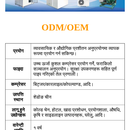
ODM/OEM
व्यावसायिक र औद्योगिक प्रशीतन अनुप्रयोगमा व्यापक
प्रयोग
रूपमा प्रयोग गर्न सकिन्छ।
उच्च ऊर्जा कुशल कम्प्रेसर प्रयोग गर्ने, फराकिलो
फाइदा
सञ्चालन अनुप्रयोग। सुरक्षा उपकरणहरू सहित पूर्ण
पाइप गरिएको तेल प्रणाली।
कम्प्रेसर
बिट्जर/कारलाइल/कोपल्याण्ड, आदि।
उत्पत्ति
शेडोङ चीन
स्थान
लागू हुने
कोल्ड चेन, होटल, खाद्य प्रशोधन, प्रयोगशाला, औषधि,
उद्योगहरू
कृषि र साइडलाइन उत्पादनहरू, घरेलु, आदि।
वारेन्टी
१ वर्ष