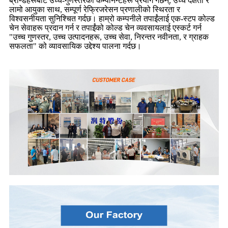
ब्रान्डहरूबाट उच्च-गुणस्तरका कम्पोनेन्टहरू प्रयोग गर्छन्, उच्च दक्षता र
लामो आयुका साथ, सम्पूर्ण रेफ्रिजरेसन प्रणालीको स्थिरता र
विश्वसनीयता सुनिश्चित गर्दछ। हाम्रो कम्पनीले तपाईंलाई एक-स्टप कोल्ड
चेन सेवाहरू प्रदान गर्न र तपाईंको कोल्ड चेन व्यवसायलाई एस्कर्ट गर्न
"उच्च गुणस्तर, उच्च उत्पादनहरू, उच्च सेवा, निरन्तर नवीनता, र ग्राहक
सफलता" को व्यावसायिक उद्देश्य पालना गर्दछ।