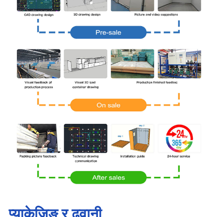
प्याकेजिङ र ढुवानी