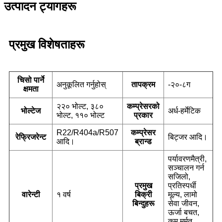
उत्पादन ट्यागहरू
प्रमुख विशेषताहरू
चिसो पार्ने
अनुकूलित गर्नुहोस्
तापक्रम
-२०-८ग
क्षमता
२२० भोल्ट, ३८०
कम्प्रेसरको
भोल्टेज
अर्ध-हर्मेटिक
भोल्ट, ११० भोल्ट
प्रकार
R22/R404a/R507
कम्प्रेसर
रेफ्रिजरेन्ट
बिट्जर आदि।
आदि।
ब्रान्ड
पर्यावरणमैत्री,
सञ्चालन गर्न
सजिलो,
प्रमुख
प्रतिस्पर्धी
वारेन्टी
१ वर्ष
बिक्री
मूल्य, लामो
बिन्दुहरू
सेवा जीवन,
ऊर्जा बचत,
कम मर्मत