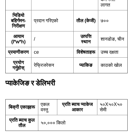
लागत
भिडियो
बहिर्गमन-
प्रदान गरिएको
तौल (केजी)
७००
निरीक्षण
आयाम
उत्पत्ति
/
शानडोङ, चीन
(l*w*h)
स्थान
प्रमाणीकरण
ce
विशेषताहरू
उच्च दक्षता
प्रयोग
रेफ्रिजरेसन
प्याकिङ
काठको खोल
गर्नुहोस्
प्याकेजिङ र डेलिभरी
एकल
प्रति ब्याच प्याकेज
५०X५०X५०
बिक्री एकाइहरू
वस्तु
आकार
सेमी
प्रति ब्याच कुल
५०,००० किलो
तौल