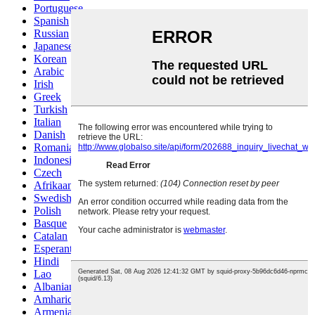
Portuguese
Spanish
Russian
Japanese
Korean
Arabic
Irish
Greek
Turkish
Italian
Danish
Romanian
Indonesian
Czech
Afrikaans
Swedish
Polish
Basque
Catalan
Esperanto
Hindi
Lao
Albanian
Amharic
Armenian