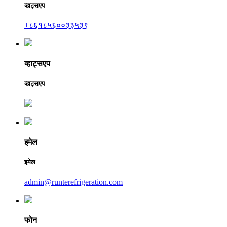
व्हाट्सएप
+८६१८५६००३३५३९
व्हाट्सएप
व्हाट्सएप
इमेल
इमेल
admin@runterefrigeration.com
फोन