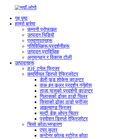
गृह पृष्ठ
हाम्रो बारेमा
कम्पनी प्रोफाइल
उत्पादन भिडियो
प्रमाणपत्रहरू
गतिविधिहरू/प्रदर्शनीहरू
उत्पादन प्राविधिक
अनुसन्धान र विकास टोली
उत्पादनहरू
IQF टनेल फ्रिजर
कमर्सियल डिस्प्ले रेफ्रिजरेटर
डेली फूड शोकेस काउन्टर
वाक इन कूलर प्रदर्शन गर्नुहोस्
ताजा मासुको प्रदर्शनी काउन्टर
गिलासको ढोका ठाडो चिलर
सिसाको ढोका ठाडो फ्रीजर
आइल्याण्ड फ्रिजर
मल्टी डेक ओपन चिलर
प्रमोशन डिस्प्ले रेफ्रिजरेटर
चिसो कोठा/भण्डारण
एयर कुलर
कन्टेनर कोल्ड स्टोरेज कोठा