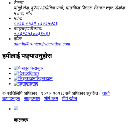
ठेगाना:
वांगुई रोड, वुफेंग औद्योगिक पार्क, चाङकिङ जिल्ला, जिनान शहर, शेडोङ
प्रान्त, चीन
फोन:
००८६-०५३१-८६०८५७८६
व्हाट्सएप/वीच्याट:
+८६१८५६००३३५३९
इमेल:
admin@runterefrigeration.com
हमीलाई पछ्याउनुहोस
फेसबुक
ट्विटर
लिङ्क्डइन
युट्युब
© प्रतिलिपि अधिकार - २०१०-२०२६: सबै अधिकार सुरक्षित।
तातो
उत्पादनहरू
-
साइटम्याप
-
शीर्ष ब्लग
-
शीर्ष खोज
व्हाट्सएप