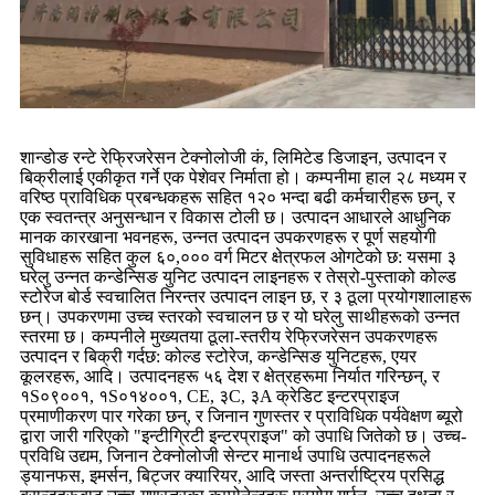
शान्डोङ रन्टे रेफ्रिजरेसन टेक्नोलोजी कं, लिमिटेड डिजाइन, उत्पादन र
बिक्रीलाई एकीकृत गर्ने एक पेशेवर निर्माता हो। कम्पनीमा हाल २८ मध्यम र
वरिष्ठ प्राविधिक प्रबन्धकहरू सहित १२० भन्दा बढी कर्मचारीहरू छन्, र
एक स्वतन्त्र अनुसन्धान र विकास टोली छ। उत्पादन आधारले आधुनिक
मानक कारखाना भवनहरू, उन्नत उत्पादन उपकरणहरू र पूर्ण सहयोगी
सुविधाहरू सहित कुल ६०,००० वर्ग मिटर क्षेत्रफल ओगटेको छ: यसमा ३
घरेलु उन्नत कन्डेन्सिङ युनिट उत्पादन लाइनहरू र तेस्रो-पुस्ताको कोल्ड
स्टोरेज बोर्ड स्वचालित निरन्तर उत्पादन लाइन छ, र ३ ठूला प्रयोगशालाहरू
छन्। उपकरणमा उच्च स्तरको स्वचालन छ र यो घरेलु साथीहरूको उन्नत
स्तरमा छ। कम्पनीले मुख्यतया ठूला-स्तरीय रेफ्रिजरेसन उपकरणहरू
उत्पादन र बिक्री गर्दछ: कोल्ड स्टोरेज, कन्डेन्सिङ युनिटहरू, एयर
कूलरहरू, आदि। उत्पादनहरू ५६ देश र क्षेत्रहरूमा निर्यात गरिन्छन्, र
१S०९००१, १S०१४००१, CE, ३C, ३A क्रेडिट इन्टरप्राइज
प्रमाणीकरण पार गरेका छन्, र जिनान गुणस्तर र प्राविधिक पर्यवेक्षण ब्यूरो
द्वारा जारी गरिएको "इन्टीग्रिटी इन्टरप्राइज" को उपाधि जितेको छ। उच्च-
प्रविधि उद्यम, जिनान टेक्नोलोजी सेन्टर मानार्थ उपाधि उत्पादनहरूले
ड्यानफस, इमर्सन, बिट्जर क्यारियर, आदि जस्ता अन्तर्राष्ट्रिय प्रसिद्ध