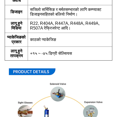
अवधि
सजिलो सर्भिसिङ र मर्मतसम्भारको लागि कम्प्याक्ट
डिजाइन
डिजाइनसहितको बलियो निर्माण।
लागू हुने
R22, R404A, R447A, R448A, R449A,
मिडिया
R507A रेफ्रिजरेन्ट आदि।
प्याकेजिङको
काठको प्याकेजिङ
प्रकार
लागू हुने
+१५ ~ -४५ डिग्री सेल्सियस
तापक्रम