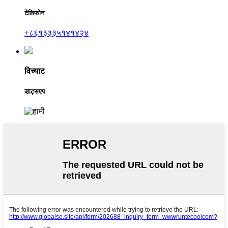
टेलिफोन
+८६१३३३५१४१४२४
विच्याट
व्हाट्सएप